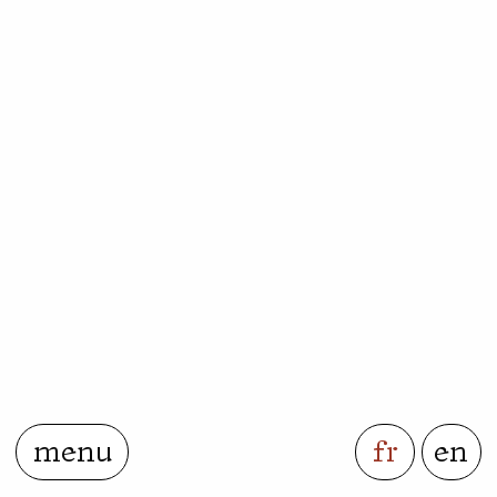
menu
fr
en