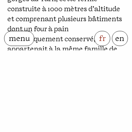
construite à 1000 mètres d'altitude
et comprenant plusieurs bâtiments
dont un four à pain
menu
fr
en
magnifiquement conservé,
appartenait à la même famille de
paysans depuis cinq générations et
était à l'abandon depuis vingt ans.
Des travaux de restauration et
d'aménagement ont eu lieu
jusqu'en juillet 2024, et les premiers
artistes et auteurs ont été accueillis
dès septembre 2024. L’esprit de ces