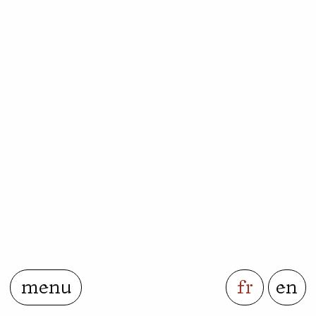
menu
fr
en