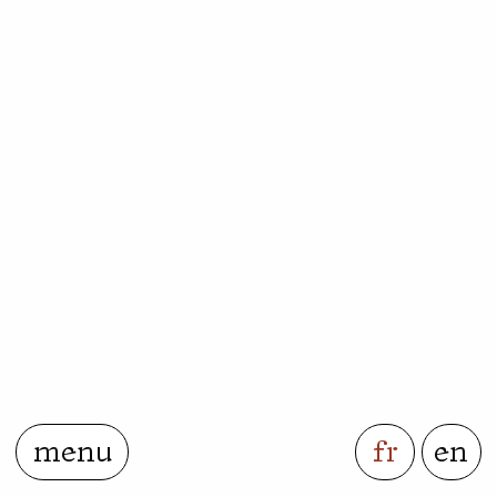
menu
fr
en