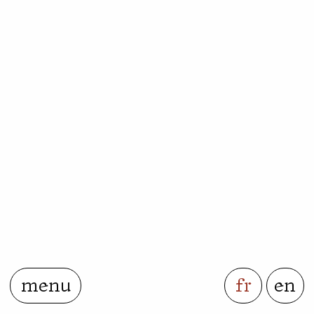
menu
fr
en